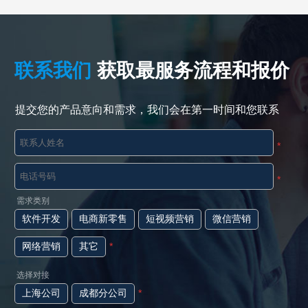
快速导航
NAV
新闻动态
联系我们
获取最服务流程和报价
企业新闻
提交您的产品意向和需求，我们会在第一时间和您联系
产品动态
*
行业资讯
*
需求类别
行业知识
软件开发
电商新零售
短视频营销
微信营销
客户案例
网络营销
其它
*
选择对接
上海公司
成都分公司
*