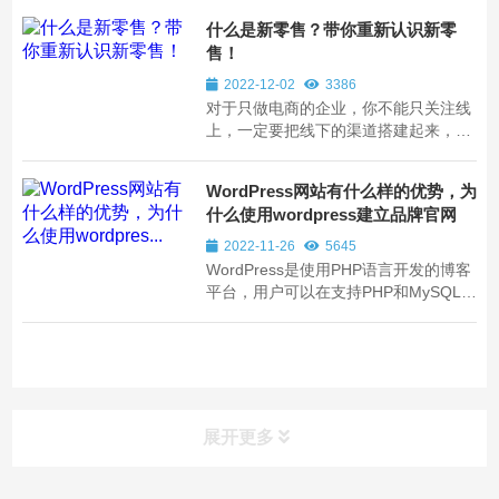
国客户出口晶片，并指商务部还考虑禁
什么是新零售？带你重新认识新零
止企业在无许可证的情况下销售最高等
售！
级的芯片硬件。
2022-12-02
3386
对于只做电商的企业，你不能只关注线
上，一定要把线下的渠道搭建起来，因
为线下的流量非常重要。对于传统的零
售商来说，一定要把线上的渠道搭建起
WordPress网站有什么样的优势，为
来，不能只闷头苦干、闷头卖货。而
什么使用wordpress建立品牌官网
且，基于以上两点的O2O模式，赋能
AI、IoT和DT，让线上和线下完美融合
2022-11-26
5645
为一体，让线上...
WordPress是使用PHP语言开发的博客
平台，用户可以在支持PHP和MySQL数
据库的服务器上架设属于自己的网站。
也可以把 WordPress当作一个内容管理
系统（CMS）来使用。WordPress是一
款个人博客系统，并逐步演化成一款内
容管理系统软件，WordPress目前在全
世界网站的占有率...
展开更多