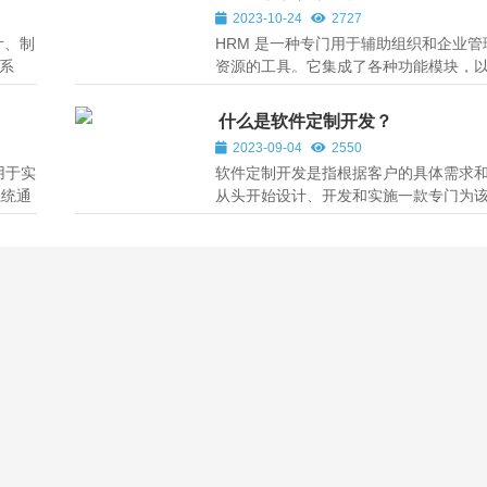
2023-10-24
2727
计、制
HRM 是一种专门用于辅助组织和企业管
系
资源的工具。它集成了各种功能模块，
和管
理人力资源的招聘、员工信息、薪酬福
阶段
评估、培训与发展等方面。
什么是软件定制开发？
2023-09-04
2550
用于实
软件定制开发是指根据客户的具体需求
系统通
从头开始设计、开发和实施一款专门为
生产
制的软件系统。这种软件开发过程根据
率、
定业务流程、功能需求和用户体验进行
满足其独特的业务需求和目标。