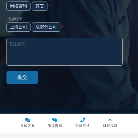
网络营销
其它
*
选择对接
上海公司
成都分公司
*
Copyright © 2014-2023 上海博愚科技有限公司 版权所有 |
沪ICP备
14019297号-1
|
沪公安网备31011302005713
在线客服
添加微信
热线电话
回到顶部