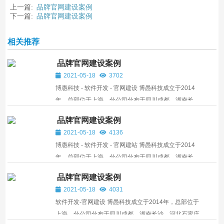
上一篇:
品牌官网建设案例
下一篇:
品牌官网建设案例
相关推荐
品牌官网建设案例
2021-05-18
3702
博愚科技 - 软件开发 - 官网建设 博愚科技成立于2014
年，总部位于上海，分公司分布于四川成都，湖南长
沙，河北石家庄等地。公司是国家高新技术企业，国内
品牌官网建设案例
领先的专业互联网及数字化方案技术服务商。公司专注
2021-05-18
4136
于政企市场，主营业务研发销售新零售SaaS系统，智
博愚科技 - 软件开发 - 官网建站 博愚科技成立于2014
慧校园...
年，总部位于上海，分公司分布于四川成都，湖南长
沙，河北石家庄等地。公司是国家高新技术企业，国内
品牌官网建设案例
领先的专业互联网及数字化方案技术服务商。公司专注
2021-05-18
4031
于政企市场，主营业务研发销售新零售SaaS系统，智
软件开发-官网建设 博愚科技成立于2014年，总部位于
慧校园...
上海，分公司分布于四川成都，湖南长沙，河北石家庄